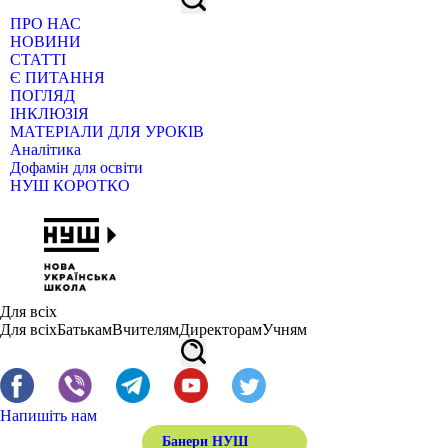
ПРО НАС
НОВИНИ
СТАТТІ
Є ПИТАННЯ
ПОГЛЯД
ІНКЛЮЗІЯ
МАТЕРІАЛИ ДЛЯ УРОКІВ
Аналітика
Дофамін для освіти
НУШ КОРОТКО
Для всіх
Для всіх
Батькам
Вчителям
Директорам
Учням
Напишіть нам
Банери НУШ