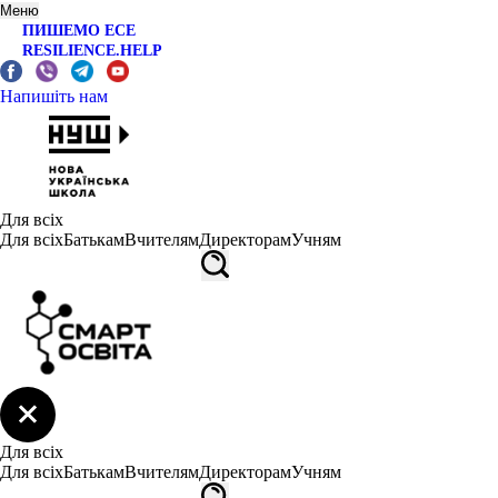
Меню
ПИШЕМО ЕСЕ
RESILIENCE.HELP
Напишіть нам
Для всіх
Для всіх
Батькам
Вчителям
Директорам
Учням
Для всіх
Для всіх
Батькам
Вчителям
Директорам
Учням