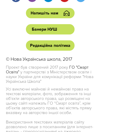
Напишіть нам
Банери НУШ
Редакційна політика
© Нова Українська школа, 2017
Проект був створений 2017 року
ГО "Смарт
Освіта"
у партнерстві з Міністерством освіти і
науки України для комунікації реформи "Нова
Українська Школа"
Усі виключні майнові й немайнові права на
текстові матеріали, фото, зображення та інші
об’єкти авторського права, що розміщені на
цьому сайті належать ГО “Смарт освіта”, крім
об’єктів авторського права, які містять пряму
вказівку на авторство іншої особи.
Використання текстових матеріалів сайту
дозволено лише з посиланням (для інтернет-
видань - гіперпосиланням) на джерело.