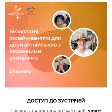
ДОСТУП ДО ЗУСТРІЧЕЙ
Паскод для доступу до зустрічей:
smart