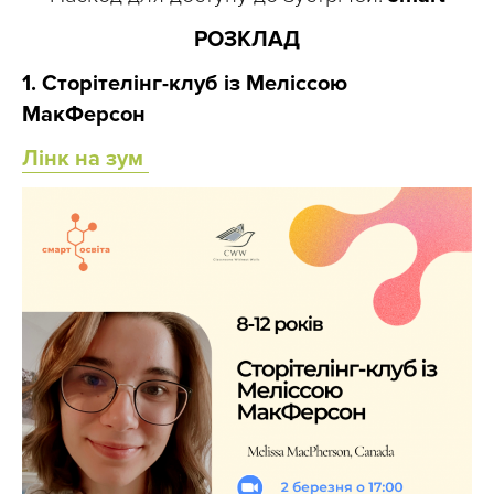
РОЗКЛАД
1. Сторітелінг-клуб із Меліссою
МакФерсон
Лінк на зум