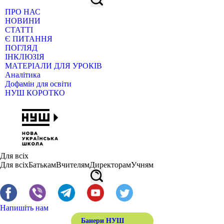
ПРО НАС
НОВИНИ
СТАТТІ
Є ПИТАННЯ
ПОГЛЯД
ІНКЛЮЗІЯ
МАТЕРІАЛИ ДЛЯ УРОКІВ
Аналітика
Дофамін для освіти
НУШ КОРОТКО
Для всіх
Для всіх
Батькам
Вчителям
Директорам
Учням
Напишіть нам
Банери НУШ