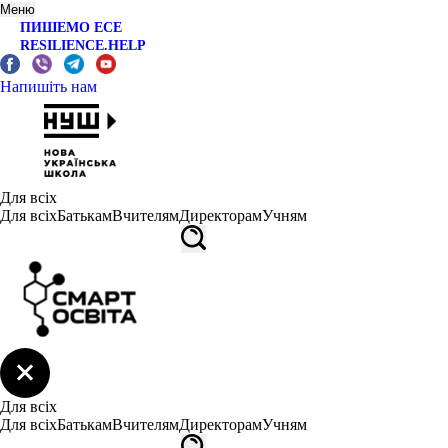
Меню
ПИШЕМО ЕСЕ
RESILIENCE.HELP
Напишіть нам
Для всіх
Для всіх
Батькам
Вчителям
Директорам
Учням
Для всіх
Для всіх
Батькам
Вчителям
Директорам
Учням