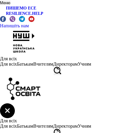
Меню
ПИШЕМО ЕСЕ
RESILIENCE.HELP
Напишіть нам
Для всіх
Для всіх
Батькам
Вчителям
Директорам
Учням
Для всіх
Для всіх
Батькам
Вчителям
Директорам
Учням