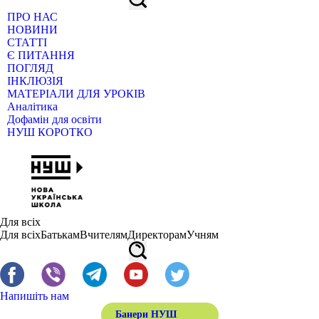
ПРО НАС
НОВИНИ
СТАТТІ
Є ПИТАННЯ
ПОГЛЯД
ІНКЛЮЗІЯ
МАТЕРІАЛИ ДЛЯ УРОКІВ
Аналітика
Дофамін для освіти
НУШ КОРОТКО
Для всіх
Для всіх
Батькам
Вчителям
Директорам
Учням
Напишіть нам
Банери НУШ