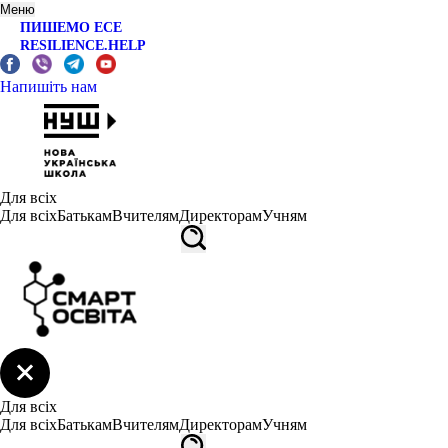
Меню
ПИШЕМО ЕСЕ
RESILIENCE.HELP
Напишіть нам
Для всіх
Для всіх
Батькам
Вчителям
Директорам
Учням
Для всіх
Для всіх
Батькам
Вчителям
Директорам
Учням