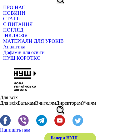
ПРО НАС
НОВИНИ
СТАТТІ
Є ПИТАННЯ
ПОГЛЯД
ІНКЛЮЗІЯ
МАТЕРІАЛИ ДЛЯ УРОКІВ
Аналітика
Дофамін для освіти
НУШ КОРОТКО
Для всіх
Для всіх
Батькам
Вчителям
Директорам
Учням
Напишіть нам
Банери НУШ