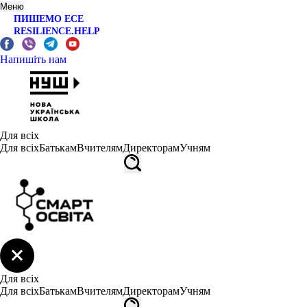
Меню
ПИШЕМО ЕСЕ
RESILIENCE.HELP
Напишіть нам
Для всіх
Для всіх
Батькам
Вчителям
Директорам
Учням
Для всіх
Для всіх
Батькам
Вчителям
Директорам
Учням