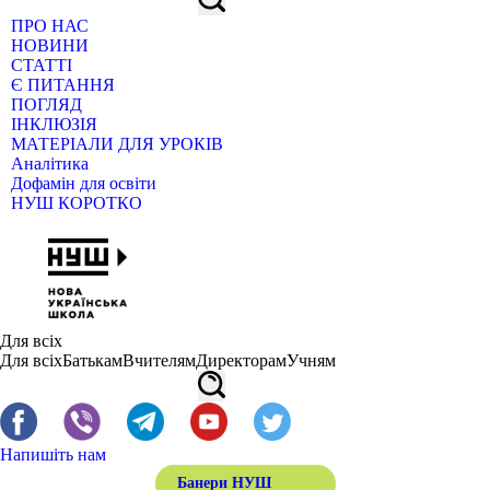
ПРО НАС
НОВИНИ
СТАТТІ
Є ПИТАННЯ
ПОГЛЯД
ІНКЛЮЗІЯ
МАТЕРІАЛИ ДЛЯ УРОКІВ
Аналітика
Дофамін для освіти
НУШ КОРОТКО
Для всіх
Для всіх
Батькам
Вчителям
Директорам
Учням
Напишіть нам
Банери НУШ