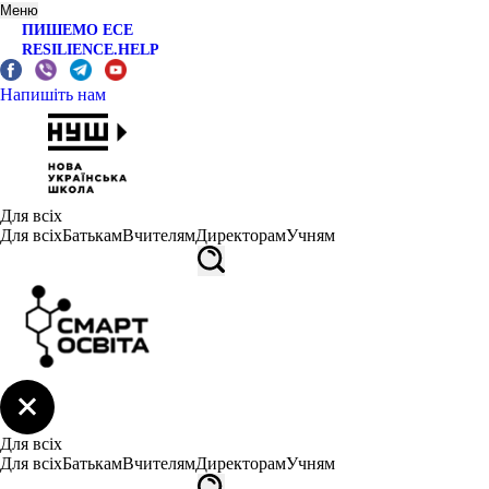
Меню
ПИШЕМО ЕСЕ
RESILIENCE.HELP
Напишіть нам
Для всіх
Для всіх
Батькам
Вчителям
Директорам
Учням
Для всіх
Для всіх
Батькам
Вчителям
Директорам
Учням