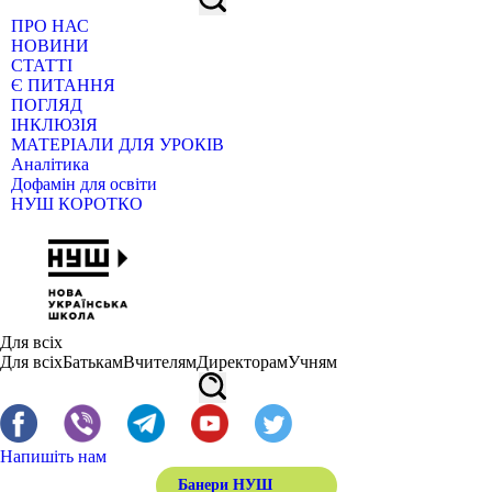
ПРО НАС
НОВИНИ
СТАТТІ
Є ПИТАННЯ
ПОГЛЯД
ІНКЛЮЗІЯ
МАТЕРІАЛИ ДЛЯ УРОКІВ
Аналітика
Дофамін для освіти
НУШ КОРОТКО
Для всіх
Для всіх
Батькам
Вчителям
Директорам
Учням
Напишіть нам
Банери НУШ