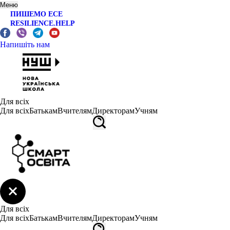
Меню
ПИШЕМО ЕСЕ
RESILIENCE.HELP
Напишіть нам
Для всіх
Для всіх
Батькам
Вчителям
Директорам
Учням
Для всіх
Для всіх
Батькам
Вчителям
Директорам
Учням