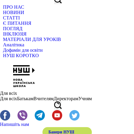
ПРО НАС
НОВИНИ
СТАТТІ
Є ПИТАННЯ
ПОГЛЯД
ІНКЛЮЗІЯ
МАТЕРІАЛИ ДЛЯ УРОКІВ
Аналітика
Дофамін для освіти
НУШ КОРОТКО
Для всіх
Для всіх
Батькам
Вчителям
Директорам
Учням
Напишіть нам
Банери НУШ