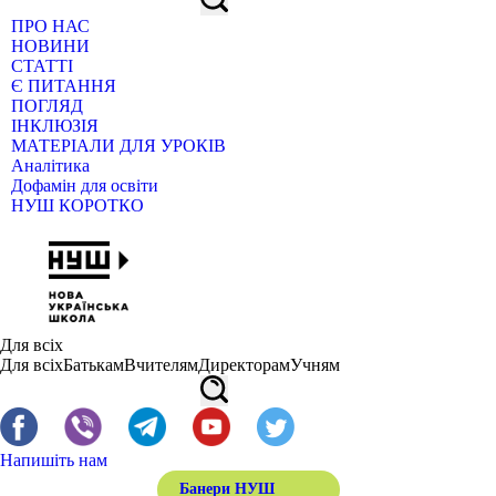
ПРО НАС
НОВИНИ
СТАТТІ
Є ПИТАННЯ
ПОГЛЯД
ІНКЛЮЗІЯ
МАТЕРІАЛИ ДЛЯ УРОКІВ
Аналітика
Дофамін для освіти
НУШ КОРОТКО
Для всіх
Для всіх
Батькам
Вчителям
Директорам
Учням
Напишіть нам
Банери НУШ