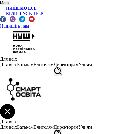
Меню
ПИШЕМО ЕСЕ
RESILIENCE.HELP
Напишіть нам
Для всіх
Для всіх
Батькам
Вчителям
Директорам
Учням
Для всіх
Для всіх
Батькам
Вчителям
Директорам
Учням