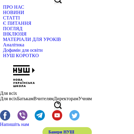
ПРО НАС
НОВИНИ
СТАТТІ
Є ПИТАННЯ
ПОГЛЯД
ІНКЛЮЗІЯ
МАТЕРІАЛИ ДЛЯ УРОКІВ
Аналітика
Дофамін для освіти
НУШ КОРОТКО
Для всіх
Для всіх
Батькам
Вчителям
Директорам
Учням
Напишіть нам
Банери НУШ