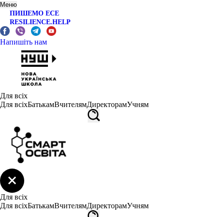
Меню
ПИШЕМО ЕСЕ
RESILIENCE.HELP
Напишіть нам
Для всіх
Для всіх
Батькам
Вчителям
Директорам
Учням
Для всіх
Для всіх
Батькам
Вчителям
Директорам
Учням