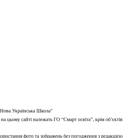
 "Нова Українська Школа"
 на цьому сайті належать ГО “Смарт освіта”, крім об’єктів
користання фото та зображень без погодження з редакцією