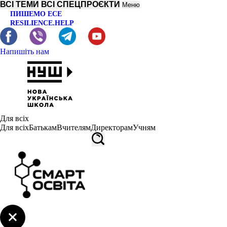
ВСІ ТЕМИ
ВСІ СПЕЦПРОЄКТИ
Меню
ПИШЕМО ЕСЕ
RESILIENCE.HELP
Напишіть нам
Для всіх
Для всіх
Батькам
Вчителям
Директорам
Учням