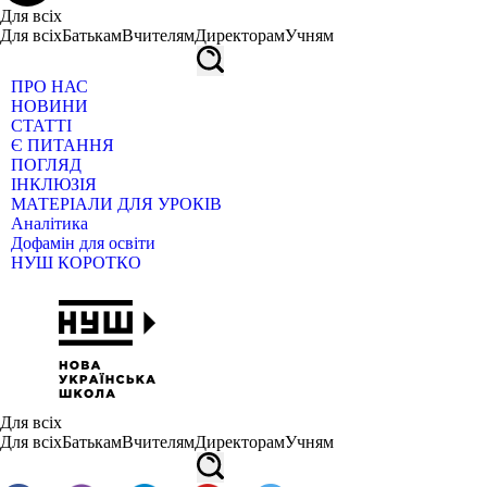
Для всіх
Для всіх
Батькам
Вчителям
Директорам
Учням
ПРО НАС
НОВИНИ
СТАТТІ
Є ПИТАННЯ
ПОГЛЯД
ІНКЛЮЗІЯ
МАТЕРІАЛИ ДЛЯ УРОКІВ
Аналітика
Дофамін для освіти
НУШ КОРОТКО
Для всіх
Для всіх
Батькам
Вчителям
Директорам
Учням