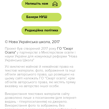
Напишіть нам
Банери НУШ
Редакційна політика
© Нова Українська школа, 2017
Проект був створений 2017 року
ГО "Смарт
Освіта"
у партнерстві з Міністерством освіти і
науки України для комунікації реформи "Нова
Українська Школа"
Усі виключні майнові й немайнові права на
текстові матеріали, фото, зображення та інші
об’єкти авторського права, що розміщені на
цьому сайті належать ГО “Смарт освіта”, крім
об’єктів авторського права, які містять пряму
вказівку на авторство іншої особи.
Використання текстових матеріалів сайту
дозволено лише з посиланням (для інтернет-
видань - гіперпосиланням) на джерело.
Використання фото та зображень без