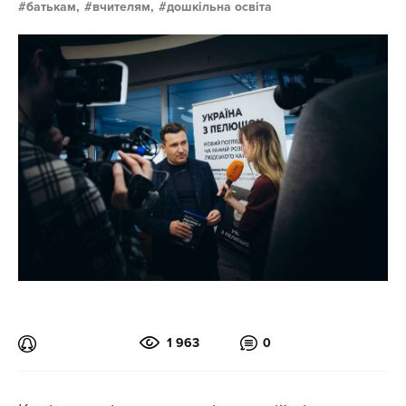
батькам,
вчителям,
дошкільна освіта
1 963
0