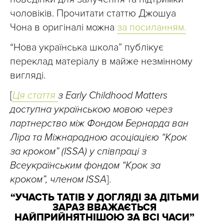
чоловіків. Прочитати статтю Джошуа
Чона в оригіналі можна
за посиланням.
“Нова українська школа” публікує
переклад матеріалу в майже незмінному
вигляді.
[
Ця стаття
з Early Childhood Matters
доступна українською мовою через
партнерство між Фондом Бернарда ван
Ліра та Міжнародною асоціацією “Крок
за кроком” (ISSA) у співпраці з
Всеукраїнським фондом “Крок за
кроком”, членом ISSA
].
“УЧАСТЬ ТАТІВ У ДОГЛЯДІ ЗА ДІТЬМИ
ЗАРАЗ ВВАЖАЄТЬСЯ
НАЙПРИЙНЯТНІШОЮ ЗА ВСІ ЧАСИ”