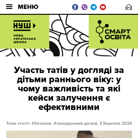
МЕНЮ
Участь татів у догляді за
дітьми раннього віку: у
чому важливість та які
кейси залучення є
ефективними
Теми статті:
батькам,
закордонний досвід
3 Березня 2024