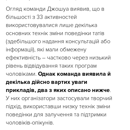
Огляд команди Джошуа виявив, що в
більшості з 33 активностей
використовувалися лише декілька
основних технік зміни поведінки татів
(здебільшого надання консультацій або
інформації), які мали обмежену
ефективність – частково через низький
рівень відвідування таких програм
чоловіками.
Однак команда виявила й
декілька дійсно вартих уваги
прикладів, два з яких описано нижче
.
У них організатори застосували творчий
підхід, використавши низку технік зміни
поведінки для залучення та підтримки
чоловіків-опікунів.