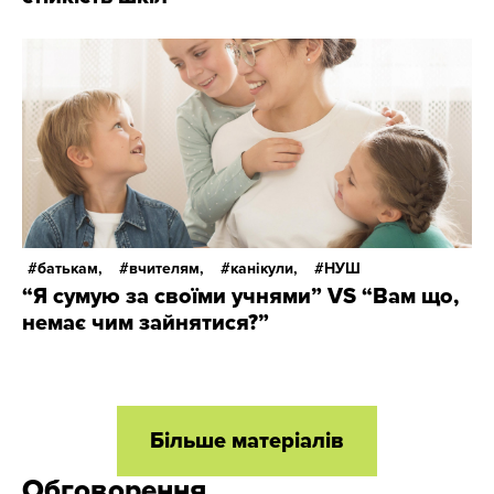
батькам,
вчителям,
канікули,
НУШ
“Я сумую за своїми учнями” VS “Вам що,
немає чим зайнятися?”
Більше матеріалів
Обговорення