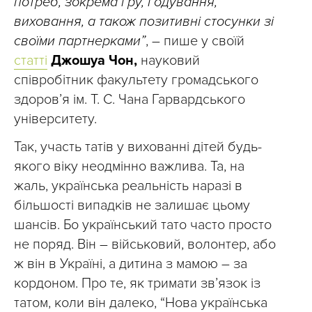
потреб, зокрема гру, годування,
виховання, а також позитивні стосунки зі
своїми партнерками”
, – пише у своїй
статті
Джошуа Чон,
науковий
співробітник факультету громадського
здоров’я ім. Т. С. Чана Гарвардського
університету.
Так, участь татів у вихованні дітей будь-
якого віку неодмінно важлива. Та, на
жаль, українська реальність наразі в
більшості випадків не залишає цьому
шансів. Бо український тато часто просто
не поряд. Він – військовий, волонтер, або
ж він в Україні, а дитина з мамою – за
кордоном. Про те, як тримати звʼязок із
татом, коли він далеко, “Нова українська