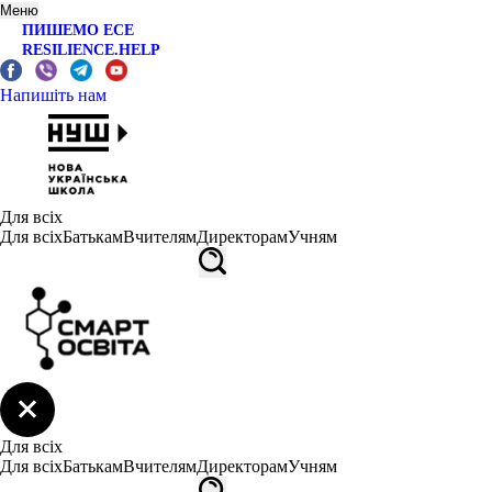
Меню
ПИШЕМО ЕСЕ
RESILIENCE.HELP
Напишіть нам
Для всіх
Для всіх
Батькам
Вчителям
Директорам
Учням
Для всіх
Для всіх
Батькам
Вчителям
Директорам
Учням