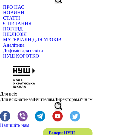
ПРО НАС
НОВИНИ
СТАТТІ
Є ПИТАННЯ
ПОГЛЯД
ІНКЛЮЗІЯ
МАТЕРІАЛИ ДЛЯ УРОКІВ
Аналітика
Дофамін для освіти
НУШ КОРОТКО
Для всіх
Для всіх
Батькам
Вчителям
Директорам
Учням
Напишіть нам
Банери НУШ