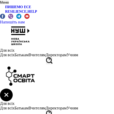
Меню
ПИШЕМО ЕСЕ
RESILIENCE.HELP
Напишіть нам
Для всіх
Для всіх
Батькам
Вчителям
Директорам
Учням
Для всіх
Для всіх
Батькам
Вчителям
Директорам
Учням