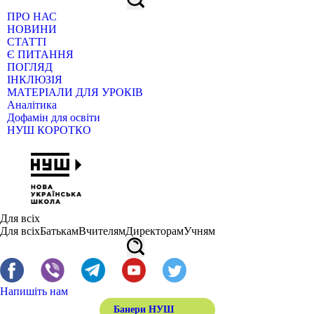
ПРО НАС
НОВИНИ
СТАТТІ
Є ПИТАННЯ
ПОГЛЯД
ІНКЛЮЗІЯ
МАТЕРІАЛИ ДЛЯ УРОКІВ
Аналітика
Дофамін для освіти
НУШ КОРОТКО
Для всіх
Для всіх
Батькам
Вчителям
Директорам
Учням
Напишіть нам
Банери НУШ