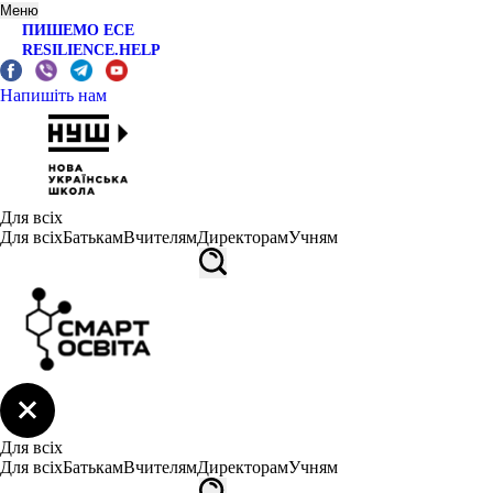
Меню
ПИШЕМО ЕСЕ
RESILIENCE.HELP
Напишіть нам
Для всіх
Для всіх
Батькам
Вчителям
Директорам
Учням
Для всіх
Для всіх
Батькам
Вчителям
Директорам
Учням