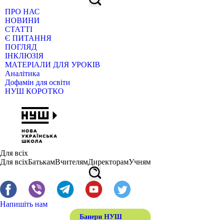
ПРО НАС
НОВИНИ
СТАТТІ
Є ПИТАННЯ
ПОГЛЯД
ІНКЛЮЗІЯ
МАТЕРІАЛИ ДЛЯ УРОКІВ
Аналітика
Дофамін для освіти
НУШ КОРОТКО
Для всіх
Для всіх
Батькам
Вчителям
Директорам
Учням
Напишіть нам
Банери НУШ