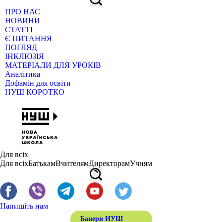
ПРО НАС
НОВИНИ
СТАТТІ
Є ПИТАННЯ
ПОГЛЯД
ІНКЛЮЗІЯ
МАТЕРІАЛИ ДЛЯ УРОКІВ
Аналітика
Дофамін для освіти
НУШ КОРОТКО
Для всіх
Для всіх
Батькам
Вчителям
Директорам
Учням
Напишіть нам
Банери НУШ