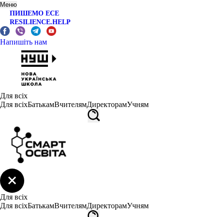
Меню
ПИШЕМО ЕСЕ
RESILIENCE.HELP
Напишіть нам
Для всіх
Для всіх
Батькам
Вчителям
Директорам
Учням
Для всіх
Для всіх
Батькам
Вчителям
Директорам
Учням