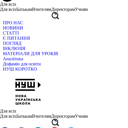
Для всіх
Для всіх
Батькам
Вчителям
Директорам
Учням
ПРО НАС
НОВИНИ
СТАТТІ
Є ПИТАННЯ
ПОГЛЯД
ІНКЛЮЗІЯ
МАТЕРІАЛИ ДЛЯ УРОКІВ
Аналітика
Дофамін для освіти
НУШ КОРОТКО
Для всіх
Для всіх
Батькам
Вчителям
Директорам
Учням