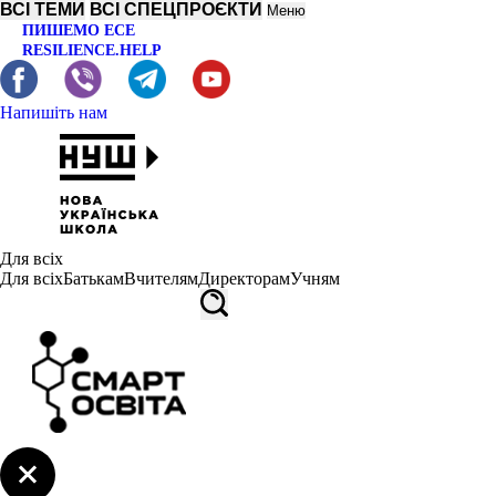
ВСІ ТЕМИ
ВСІ СПЕЦПРОЄКТИ
Меню
ПИШЕМО ЕСЕ
RESILIENCE.HELP
Напишіть нам
Для всіх
Для всіх
Батькам
Вчителям
Директорам
Учням