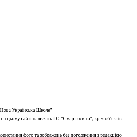
 "Нова Українська Школа"
 на цьому сайті належать ГО “Смарт освіта”, крім об’єктів
користання фото та зображень без погодження з редакцією