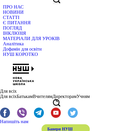
ПРО НАС
НОВИНИ
СТАТТІ
Є ПИТАННЯ
ПОГЛЯД
ІНКЛЮЗІЯ
МАТЕРІАЛИ ДЛЯ УРОКІВ
Аналітика
Дофамін для освіти
НУШ КОРОТКО
Для всіх
Для всіх
Батькам
Вчителям
Директорам
Учням
Напишіть нам
Банери НУШ