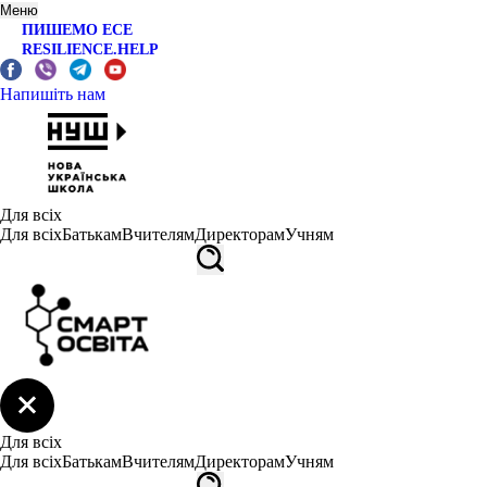
Меню
ПИШЕМО ЕСЕ
RESILIENCE.HELP
Напишіть нам
Для всіх
Для всіх
Батькам
Вчителям
Директорам
Учням
Для всіх
Для всіх
Батькам
Вчителям
Директорам
Учням