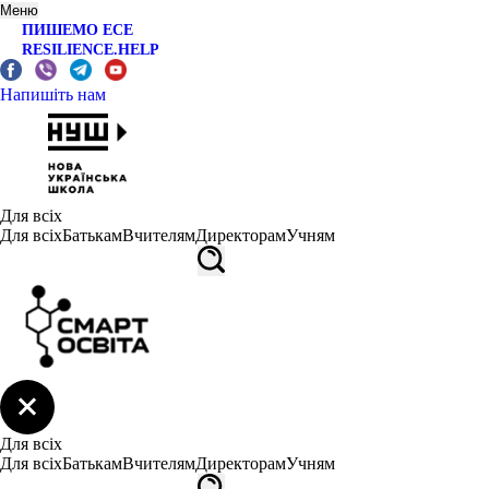
Меню
ПИШЕМО ЕСЕ
RESILIENCE.HELP
Напишіть нам
Для всіх
Для всіх
Батькам
Вчителям
Директорам
Учням
Для всіх
Для всіх
Батькам
Вчителям
Директорам
Учням