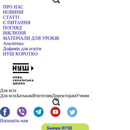
ПРО НАС
НОВИНИ
СТАТТІ
Є ПИТАННЯ
ПОГЛЯД
ІНКЛЮЗІЯ
МАТЕРІАЛИ ДЛЯ УРОКІВ
Аналітика
Дофамін для освіти
НУШ КОРОТКО
Для всіх
Для всіх
Батькам
Вчителям
Директорам
Учням
Напишіть нам
Банери НУШ