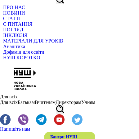
ПРО НАС
НОВИНИ
СТАТТІ
Є ПИТАННЯ
ПОГЛЯД
ІНКЛЮЗІЯ
МАТЕРІАЛИ ДЛЯ УРОКІВ
Аналітика
Дофамін для освіти
НУШ КОРОТКО
Для всіх
Для всіх
Батькам
Вчителям
Директорам
Учням
Напишіть нам
Банери НУШ