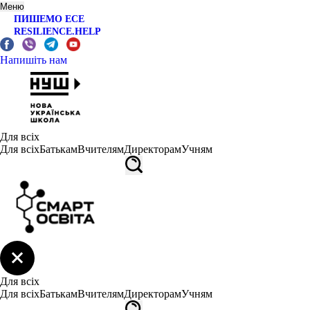
Меню
ПИШЕМО ЕСЕ
RESILIENCE.HELP
Напишіть нам
Для всіх
Для всіх
Батькам
Вчителям
Директорам
Учням
Для всіх
Для всіх
Батькам
Вчителям
Директорам
Учням