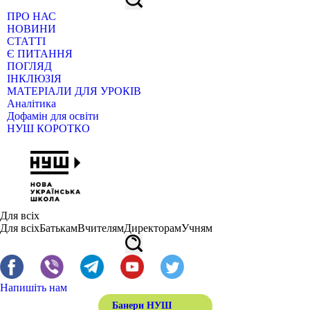
ПРО НАС
НОВИНИ
СТАТТІ
Є ПИТАННЯ
ПОГЛЯД
ІНКЛЮЗІЯ
МАТЕРІАЛИ ДЛЯ УРОКІВ
Аналітика
Дофамін для освіти
НУШ КОРОТКО
Для всіх
Для всіх
Батькам
Вчителям
Директорам
Учням
Напишіть нам
Банери НУШ