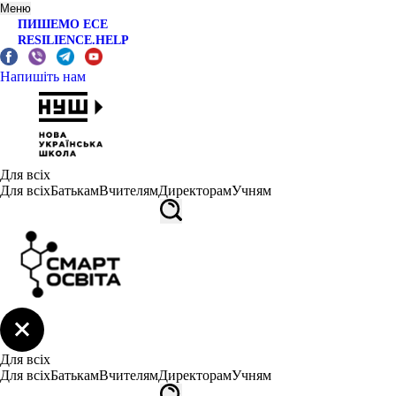
Меню
ПИШЕМО ЕСЕ
RESILIENCE.HELP
Напишіть нам
Для всіх
Для всіх
Батькам
Вчителям
Директорам
Учням
Для всіх
Для всіх
Батькам
Вчителям
Директорам
Учням