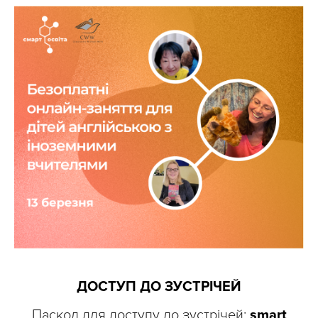
ДОСТУП ДО ЗУСТРІЧЕЙ
Паскод для доступу до зустрічей:
smart