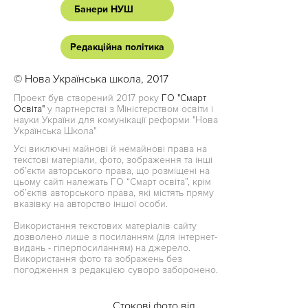
Банери НУШ
Редакційна політика
© Нова Українська школа, 2017
Проект був створений 2017 року
ГО "Смарт
Освіта"
у партнерстві з Міністерством освіти і
науки України для комунікації реформи "Нова
Українська Школа"
Усі виключні майнові й немайнові права на
текстові матеріали, фото, зображення та інші
об’єкти авторського права, що розміщені на
цьому сайті належать ГО “Смарт освіта”, крім
об’єктів авторського права, які містять пряму
вказівку на авторство іншої особи.
Використання текстових матеріалів сайту
дозволено лише з посиланням (для інтернет-
видань - гіперпосиланням) на джерело.
Використання фото та зображень без
погодження з редакцією суворо заборонено.
Стокові фото від