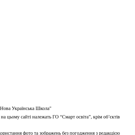
 "Нова Українська Школа"
 на цьому сайті належать ГО “Смарт освіта”, крім об’єктів
користання фото та зображень без погодження з редакцією