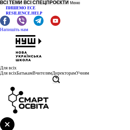
ВСІ ТЕМИ
ВСІ СПЕЦПРОЄКТИ
Меню
ПИШЕМО ЕСЕ
RESILIENCE.HELP
Напишіть нам
Для всіх
Для всіх
Батькам
Вчителям
Директорам
Учням