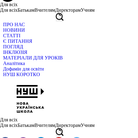
Для всіх
Для всіх
Батькам
Вчителям
Директорам
Учням
ПРО НАС
НОВИНИ
СТАТТІ
Є ПИТАННЯ
ПОГЛЯД
ІНКЛЮЗІЯ
МАТЕРІАЛИ ДЛЯ УРОКІВ
Аналітика
Дофамін для освіти
НУШ КОРОТКО
Для всіх
Для всіх
Батькам
Вчителям
Директорам
Учням