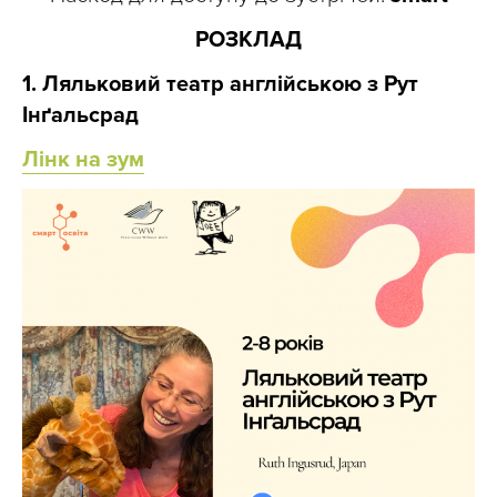
РОЗКЛАД
1. Ляльковий театр англійською з Рут
Інґальсрад
Лінк на зум