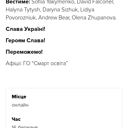
Вестиме:
Sofiia Yakymenko, David Falconer,
Halyna Tytysh, Daryna Sizhuk, Lidiya
Povorozniuk, Andrew Bear, Olena Zhupanova.
Слава Україні!
Героям Слава!
Переможемо!
Афіші: ГО “Смарт освіта”
Місце
онлайн
Час
16 березня