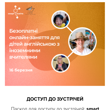
ДОСТУП ДО ЗУСТРІЧЕЙ
Паскод для доступу до зустрічей:
smart