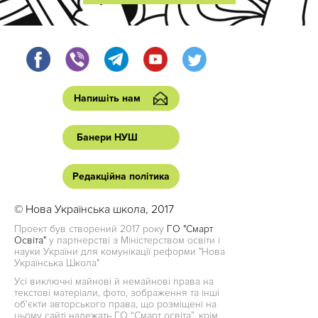
Напишіть нам
Банери НУШ
Редакційна політика
© Нова Українська школа, 2017
Проект був створений 2017 року
ГО "Смарт
Освіта"
у партнерстві з Міністерством освіти і
науки України для комунікації реформи "Нова
Українська Школа"
Усі виключні майнові й немайнові права на
текстові матеріали, фото, зображення та інші
об’єкти авторського права, що розміщені на
цьому сайті належать ГО “Смарт освіта”, крім