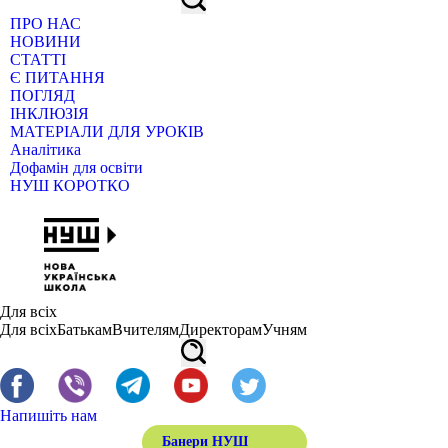
ПРО НАС
НОВИНИ
СТАТТІ
Є ПИТАННЯ
ПОГЛЯД
ІНКЛЮЗІЯ
МАТЕРІАЛИ ДЛЯ УРОКІВ
Аналітика
Дофамін для освіти
НУШ КОРОТКО
Для всіх
Для всіх
Батькам
Вчителям
Директорам
Учням
Напишіть нам
Банери НУШ