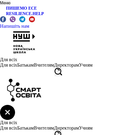
Меню
ПИШЕМО ЕСЕ
RESILIENCE.HELP
Напишіть нам
Для всіх
Для всіх
Батькам
Вчителям
Директорам
Учням
Для всіх
Для всіх
Батькам
Вчителям
Директорам
Учням