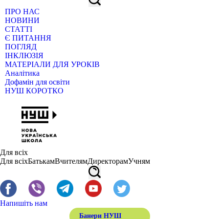
ПРО НАС
НОВИНИ
СТАТТІ
Є ПИТАННЯ
ПОГЛЯД
ІНКЛЮЗІЯ
МАТЕРІАЛИ ДЛЯ УРОКІВ
Аналітика
Дофамін для освіти
НУШ КОРОТКО
Для всіх
Для всіх
Батькам
Вчителям
Директорам
Учням
Напишіть нам
Банери НУШ