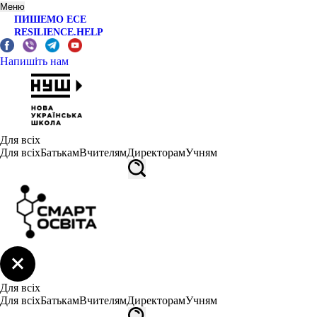
Меню
ПИШЕМО ЕСЕ
RESILIENCE.HELP
Напишіть нам
Для всіх
Для всіх
Батькам
Вчителям
Директорам
Учням
Для всіх
Для всіх
Батькам
Вчителям
Директорам
Учням