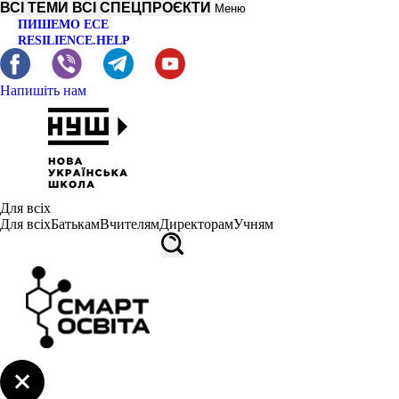
ВСІ ТЕМИ
ВСІ СПЕЦПРОЄКТИ
Меню
ПИШЕМО ЕСЕ
RESILIENCE.HELP
Напишіть нам
Для всіх
Для всіх
Батькам
Вчителям
Директорам
Учням