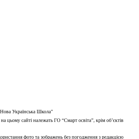
 "Нова Українська Школа"
 на цьому сайті належать ГО “Смарт освіта”, крім об’єктів
користання фото та зображень без погодження з редакцією