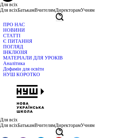
Для всіх
Для всіх
Батькам
Вчителям
Директорам
Учням
ПРО НАС
НОВИНИ
СТАТТІ
Є ПИТАННЯ
ПОГЛЯД
ІНКЛЮЗІЯ
МАТЕРІАЛИ ДЛЯ УРОКІВ
Аналітика
Дофамін для освіти
НУШ КОРОТКО
Для всіх
Для всіх
Батькам
Вчителям
Директорам
Учням