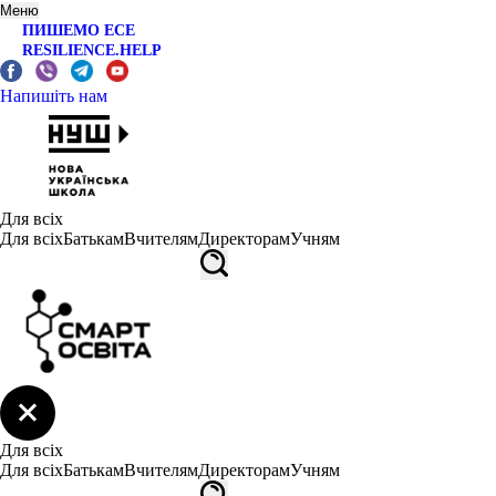
Меню
ПИШЕМО ЕСЕ
RESILIENCE.HELP
Напишіть нам
Для всіх
Для всіх
Батькам
Вчителям
Директорам
Учням
Для всіх
Для всіх
Батькам
Вчителям
Директорам
Учням