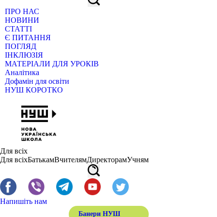
ПРО НАС
НОВИНИ
СТАТТІ
Є ПИТАННЯ
ПОГЛЯД
ІНКЛЮЗІЯ
МАТЕРІАЛИ ДЛЯ УРОКІВ
Аналітика
Дофамін для освіти
НУШ КОРОТКО
Для всіх
Для всіх
Батькам
Вчителям
Директорам
Учням
Напишіть нам
Банери НУШ