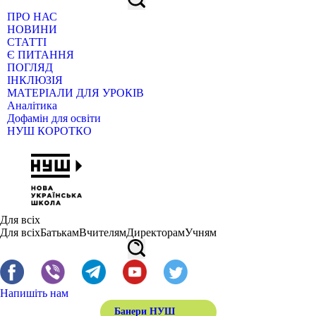
ПРО НАС
НОВИНИ
СТАТТІ
Є ПИТАННЯ
ПОГЛЯД
ІНКЛЮЗІЯ
МАТЕРІАЛИ ДЛЯ УРОКІВ
Аналітика
Дофамін для освіти
НУШ КОРОТКО
Для всіх
Для всіх
Батькам
Вчителям
Директорам
Учням
Напишіть нам
Банери НУШ