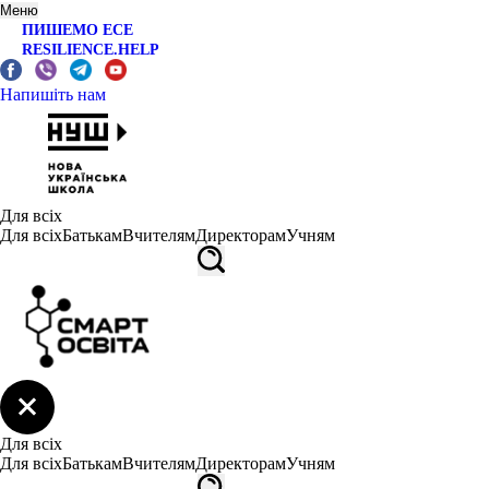
Меню
ПИШЕМО ЕСЕ
RESILIENCE.HELP
Напишіть нам
Для всіх
Для всіх
Батькам
Вчителям
Директорам
Учням
Для всіх
Для всіх
Батькам
Вчителям
Директорам
Учням