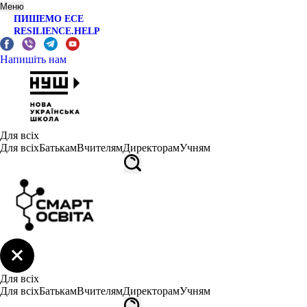
Меню
ПИШЕМО ЕСЕ
RESILIENCE.HELP
Напишіть нам
Для всіх
Для всіх
Батькам
Вчителям
Директорам
Учням
Для всіх
Для всіх
Батькам
Вчителям
Директорам
Учням