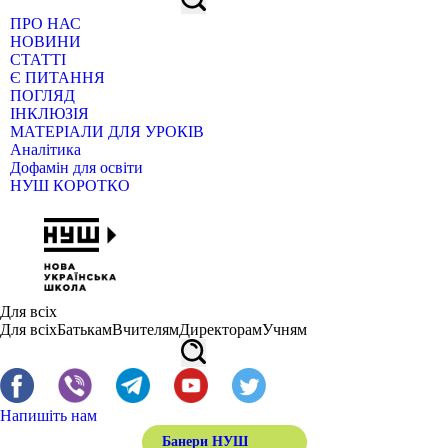
ПРО НАС
НОВИНИ
СТАТТІ
Є ПИТАННЯ
ПОГЛЯД
ІНКЛЮЗІЯ
МАТЕРІАЛИ ДЛЯ УРОКІВ
Аналітика
Дофамін для освіти
НУШ КОРОТКО
Для всіх
Для всіх
Батькам
Вчителям
Директорам
Учням
Напишіть нам
Банери НУШ