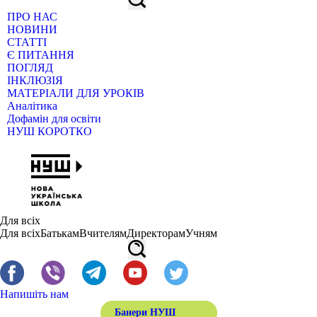
ПРО НАС
НОВИНИ
СТАТТІ
Є ПИТАННЯ
ПОГЛЯД
ІНКЛЮЗІЯ
МАТЕРІАЛИ ДЛЯ УРОКІВ
Аналітика
Дофамін для освіти
НУШ КОРОТКО
Для всіх
Для всіх
Батькам
Вчителям
Директорам
Учням
Напишіть нам
Банери НУШ