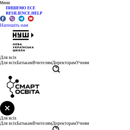
Меню
ПИШЕМО ЕСЕ
RESILIENCE.HELP
Напишіть нам
Для всіх
Для всіх
Батькам
Вчителям
Директорам
Учням
Для всіх
Для всіх
Батькам
Вчителям
Директорам
Учням