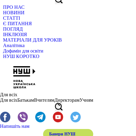
ПРО НАС
НОВИНИ
СТАТТІ
Є ПИТАННЯ
ПОГЛЯД
ІНКЛЮЗІЯ
МАТЕРІАЛИ ДЛЯ УРОКІВ
Аналітика
Дофамін для освіти
НУШ КОРОТКО
Для всіх
Для всіх
Батькам
Вчителям
Директорам
Учням
Напишіть нам
Банери НУШ