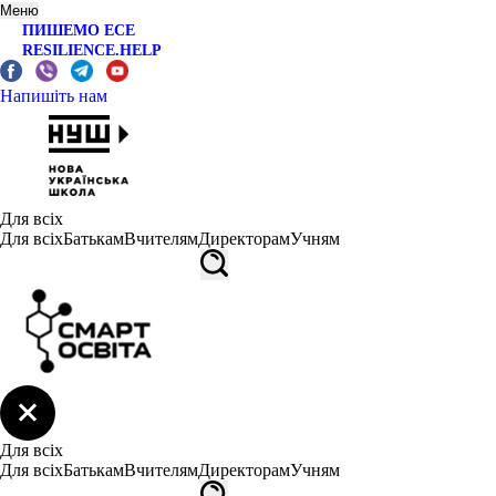
Меню
ПИШЕМО ЕСЕ
RESILIENCE.HELP
Напишіть нам
Для всіх
Для всіх
Батькам
Вчителям
Директорам
Учням
Для всіх
Для всіх
Батькам
Вчителям
Директорам
Учням