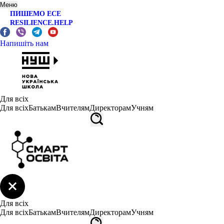
Меню
ПИШЕМО ЕСЕ
RESILIENCE.HELP
Напишіть нам
Для всіх
Для всіх
Батькам
Вчителям
Директорам
Учням
Для всіх
Для всіх
Батькам
Вчителям
Директорам
Учням