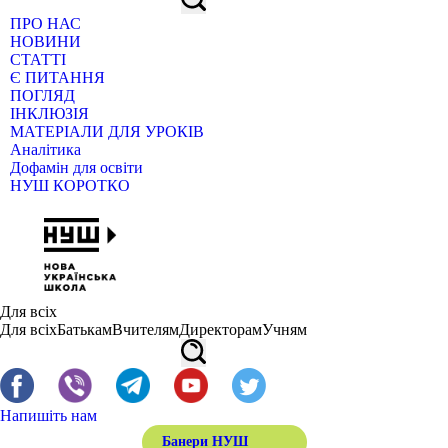
ПРО НАС
НОВИНИ
СТАТТІ
Є ПИТАННЯ
ПОГЛЯД
ІНКЛЮЗІЯ
МАТЕРІАЛИ ДЛЯ УРОКІВ
Аналітика
Дофамін для освіти
НУШ КОРОТКО
Для всіх
Для всіх
Батькам
Вчителям
Директорам
Учням
Напишіть нам
Банери НУШ