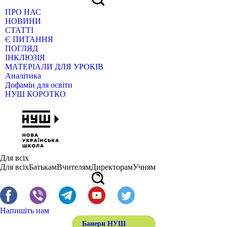
ПРО НАС
НОВИНИ
СТАТТІ
Є ПИТАННЯ
ПОГЛЯД
ІНКЛЮЗІЯ
МАТЕРІАЛИ ДЛЯ УРОКІВ
Аналітика
Дофамін для освіти
НУШ КОРОТКО
Для всіх
Для всіх
Батькам
Вчителям
Директорам
Учням
Напишіть нам
Банери НУШ