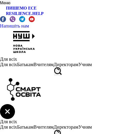
Меню
ПИШЕМО ЕСЕ
RESILIENCE.HELP
Напишіть нам
Для всіх
Для всіх
Батькам
Вчителям
Директорам
Учням
Для всіх
Для всіх
Батькам
Вчителям
Директорам
Учням