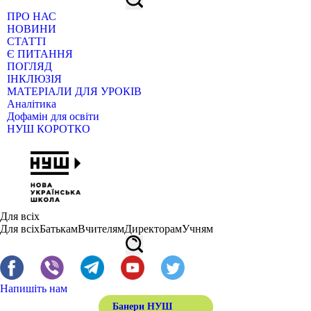
ПРО НАС
НОВИНИ
СТАТТІ
Є ПИТАННЯ
ПОГЛЯД
ІНКЛЮЗІЯ
МАТЕРІАЛИ ДЛЯ УРОКІВ
Аналітика
Дофамін для освіти
НУШ КОРОТКО
Для всіх
Для всіх
Батькам
Вчителям
Директорам
Учням
Напишіть нам
Банери НУШ