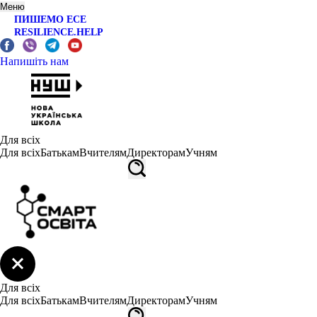
Меню
ПИШЕМО ЕСЕ
RESILIENCE.HELP
Напишіть нам
Для всіх
Для всіх
Батькам
Вчителям
Директорам
Учням
Для всіх
Для всіх
Батькам
Вчителям
Директорам
Учням