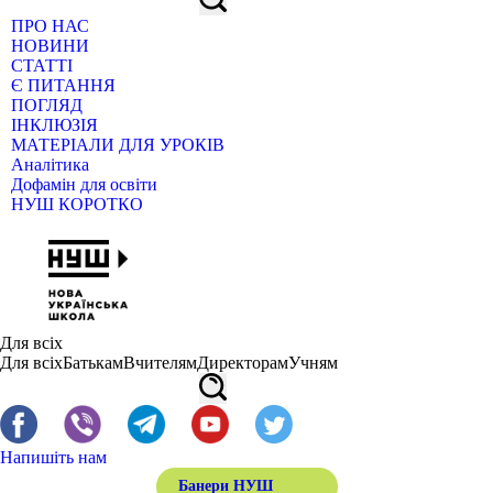
ПРО НАС
НОВИНИ
СТАТТІ
Є ПИТАННЯ
ПОГЛЯД
ІНКЛЮЗІЯ
МАТЕРІАЛИ ДЛЯ УРОКІВ
Аналітика
Дофамін для освіти
НУШ КОРОТКО
Для всіх
Для всіх
Батькам
Вчителям
Директорам
Учням
Напишіть нам
Банери НУШ