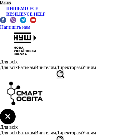
Меню
ПИШЕМО ЕСЕ
RESILIENCE.HELP
Напишіть нам
Для всіх
Для всіх
Батькам
Вчителям
Директорам
Учням
Для всіх
Для всіх
Батькам
Вчителям
Директорам
Учням