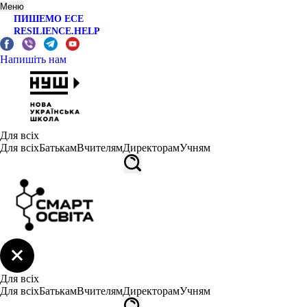
Меню
ПИШЕМО ЕСЕ
RESILIENCE.HELP
Напишіть нам
Для всіх
Для всіх
Батькам
Вчителям
Директорам
Учням
Для всіх
Для всіх
Батькам
Вчителям
Директорам
Учням