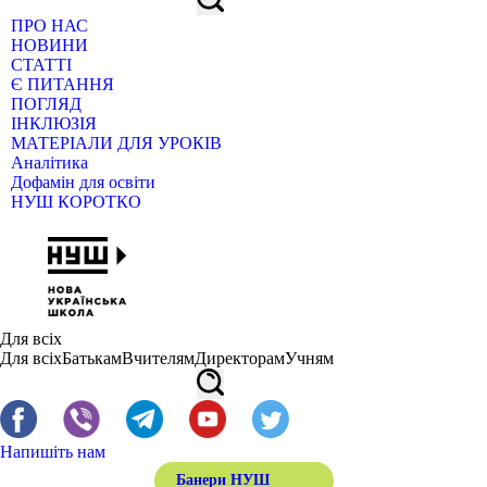
ПРО НАС
НОВИНИ
СТАТТІ
Є ПИТАННЯ
ПОГЛЯД
ІНКЛЮЗІЯ
МАТЕРІАЛИ ДЛЯ УРОКІВ
Аналітика
Дофамін для освіти
НУШ КОРОТКО
Для всіх
Для всіх
Батькам
Вчителям
Директорам
Учням
Напишіть нам
Банери НУШ