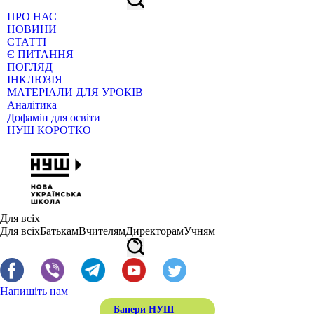
ПРО НАС
НОВИНИ
СТАТТІ
Є ПИТАННЯ
ПОГЛЯД
ІНКЛЮЗІЯ
МАТЕРІАЛИ ДЛЯ УРОКІВ
Аналітика
Дофамін для освіти
НУШ КОРОТКО
Для всіх
Для всіх
Батькам
Вчителям
Директорам
Учням
Напишіть нам
Банери НУШ