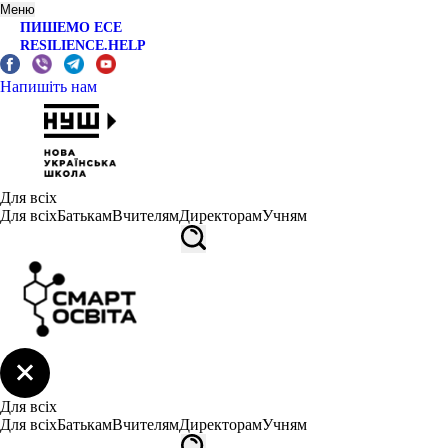
Меню
ПИШЕМО ЕСЕ
RESILIENCE.HELP
Напишіть нам
Для всіх
Для всіх
Батькам
Вчителям
Директорам
Учням
Для всіх
Для всіх
Батькам
Вчителям
Директорам
Учням