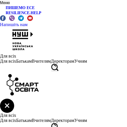
Меню
ПИШЕМО ЕСЕ
RESILIENCE.HELP
Напишіть нам
Для всіх
Для всіх
Батькам
Вчителям
Директорам
Учням
Для всіх
Для всіх
Батькам
Вчителям
Директорам
Учням