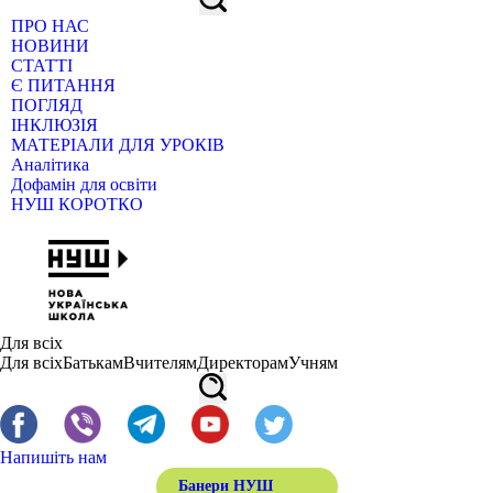
ПРО НАС
НОВИНИ
СТАТТІ
Є ПИТАННЯ
ПОГЛЯД
ІНКЛЮЗІЯ
МАТЕРІАЛИ ДЛЯ УРОКІВ
Аналітика
Дофамін для освіти
НУШ КОРОТКО
Для всіх
Для всіх
Батькам
Вчителям
Директорам
Учням
Напишіть нам
Банери НУШ