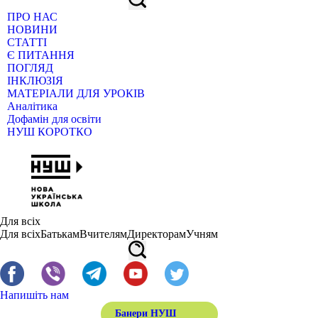
ПРО НАС
НОВИНИ
СТАТТІ
Є ПИТАННЯ
ПОГЛЯД
ІНКЛЮЗІЯ
МАТЕРІАЛИ ДЛЯ УРОКІВ
Аналітика
Дофамін для освіти
НУШ КОРОТКО
Для всіх
Для всіх
Батькам
Вчителям
Директорам
Учням
Напишіть нам
Банери НУШ