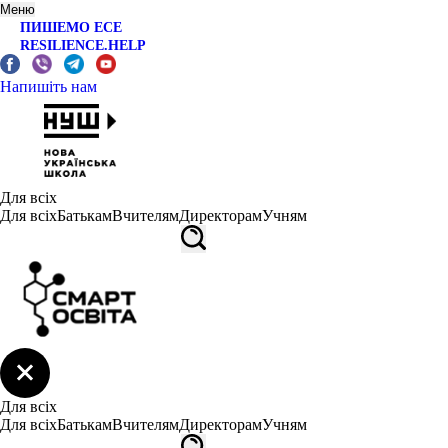
Меню
ПИШЕМО ЕСЕ
RESILIENCE.HELP
Напишіть нам
Для всіх
Для всіх
Батькам
Вчителям
Директорам
Учням
Для всіх
Для всіх
Батькам
Вчителям
Директорам
Учням