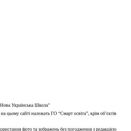
 "Нова Українська Школа"
 на цьому сайті належать ГО “Смарт освіта”, крім об’єктів
користання фото та зображень без погодження з редакцією