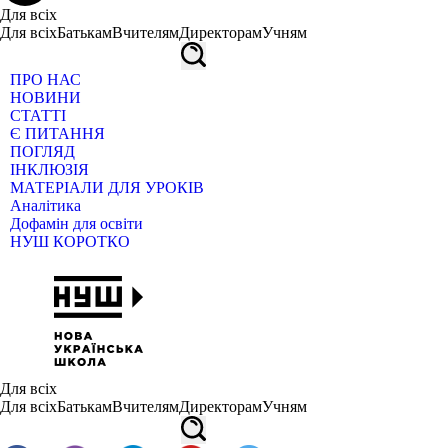
Для всіх
Для всіх
Батькам
Вчителям
Директорам
Учням
ПРО НАС
НОВИНИ
СТАТТІ
Є ПИТАННЯ
ПОГЛЯД
ІНКЛЮЗІЯ
МАТЕРІАЛИ ДЛЯ УРОКІВ
Аналітика
Дофамін для освіти
НУШ КОРОТКО
Для всіх
Для всіх
Батькам
Вчителям
Директорам
Учням