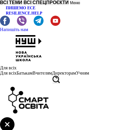
ВСІ ТЕМИ
ВСІ СПЕЦПРОЄКТИ
Меню
ПИШЕМО ЕСЕ
RESILIENCE.HELP
Напишіть нам
Для всіх
Для всіх
Батькам
Вчителям
Директорам
Учням