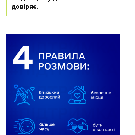
довіряє.