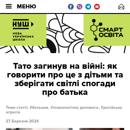
МЕНЮ
Тато загинув на війні: як
говорити про це з дітьми та
зберігати світлі спогади
про батька
Теми статті:
батькам,
психологічна допомога,
російська
агресія
27 Березня 2024