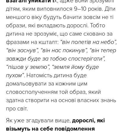
взагалі уникати ї
х, адже вони зрозумілі
дітям, яким виповнилося 9–10 років. Діти
меншого віку будуть бачити зовсім не ті
образи, які вкладають дорослі. Тобто
дитина не зрозуміє, що саме сховано за
фразами на кшталт:
“він полетів на небо”,
“він заснув”, “він нас покинув”, “він тепер
завжди буде за тобою спостерігати”,
“пішов у землю”, “земля йому буде
пухом”
. Натомість дитина буде
домальовувати за кожним цим
словосполученням той образ, який
здатна створити на основі власних знань
про світ.
Як уже згадували вище,
дорослі, які
візьмуть на себе повідомлення