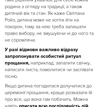
таке рішення ухвалює для себе кожна
родина з огляду на традиції, а також
дитячий вік та стан. Як каже Світлана
Ройз, дитина може не хотіти йти на
похорон, тому за нею треба залишати
право вибору, не змушуючи ні до чого та
не соромлячи.
У разі відмови важливо відразу
запропонувати особистий ритуал
прощання,
наприклад, запалити свічку,
написати листа, помолитися чи заспівати
пісню.
Якщо дитина погодилася долучитися до
церемонії прощання, краще розказати їй
про все, що вона там побачить. Можна
навіть
описати всю послідовність дій,