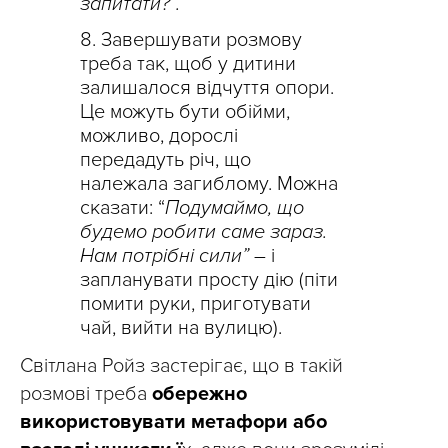
запитати?”.
Завершувати розмову
треба так, щоб у дитини
залишалося відчуття опори.
Це можуть бути обійми,
можливо, дорослі
передадуть річ, що
належала загиблому. Можна
сказати: “
Подумаймо, що
будемо робити саме зараз.
Нам потрібні сили” –
і
запланувати просту дію (піти
помити руки, приготувати
чай, вийти на вулицю).
Світлана Ройз застерігає, що в такій
розмові треба
обережно
використовувати метафори або