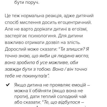
бути поруч.
Це теж нормальна реакція, адже дитячий
спосіб мислення досить егоцентричний.
Але не варто дорікати дитині в егоїзмі,
застерігає психологиня. Для дитини
важливо отримати дозвіл на злість.
Дорослий може сказати: “
Ти злишся? Я
точно знаю, що якби ця людина могла,
вона зробила б усе можливе, аби
завжди бути з тобою. Вона / він точно
тебе не покинула/в”.
Якщо дитина не проявляє емоцій –
можна її обійняти (якщо вона не
проти), дати теплий солодкий чай
або сказати: “
Те, що відбулося –