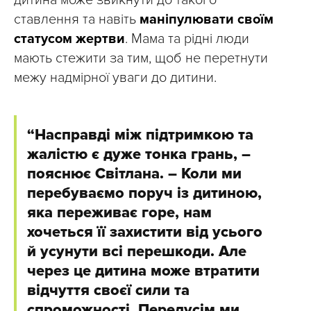
дитина може звикнути до такого
ставлення та навіть
маніпулювати своїм
статусом жертви
. Мама та рідні люди
мають стежити за тим, щоб не перетнути
межу надмірної уваги до дитини.
“Насправді між підтримкою та
жалістю є дуже тонка грань, –
пояснює Світлана. – Коли ми
перебуваємо поруч із дитиною,
яка переживає горе, нам
хочеться її захистити від усього
й усунути всі перешкоди. Але
через це дитина може втратити
відчуття своєї сили та
спроможності. Передусім ми