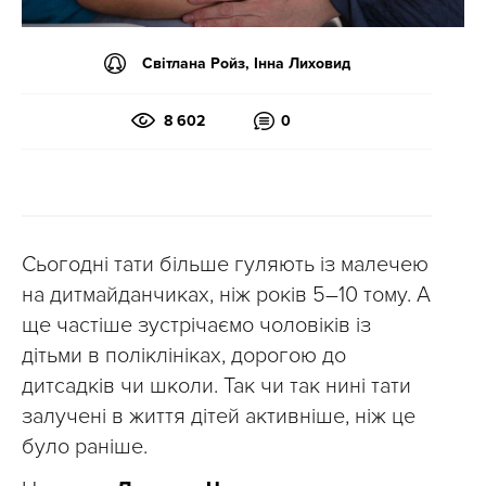
Світлана Ройз, Інна Лиховид
8 602
0
Сьогодні тати більше гуляють із малечею
на дитмайданчиках, ніж років 5–10 тому. А
ще частіше зустрічаємо чоловіків із
дітьми в поліклініках, дорогою до
дитсадків чи школи. Так чи так нині тати
залучені в життя дітей активніше, ніж це
було раніше.