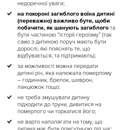
недоречної уваги;
на похороні загиблого воїна дитині
(переважно) важливо бути, щоби
побачити, як шанують загиблого
та
бути частиною “історії героїзму” (так
само з дитиною поруч мають бути
дорослі, які пояснять те, що
відбувається, та підтримають);
за можливості можна передати
дитині річ, яка належала померлому
– годинник, брелок, шеврон,
ланцюжок тощо;
не треба змушувати дитину
підходити до труни, дивитися на
померлого чи торкатися його;
не варто наполягати на тому, що
дитина має бути присутньою під час