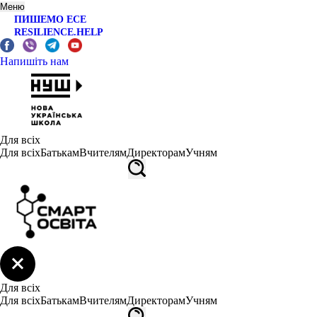
Меню
ПИШЕМО ЕСЕ
RESILIENCE.HELP
Напишіть нам
Для всіх
Для всіх
Батькам
Вчителям
Директорам
Учням
Для всіх
Для всіх
Батькам
Вчителям
Директорам
Учням