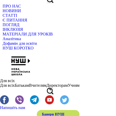
ПРО НАС
НОВИНИ
СТАТТІ
Є ПИТАННЯ
ПОГЛЯД
ІНКЛЮЗІЯ
МАТЕРІАЛИ ДЛЯ УРОКІВ
Аналітика
Дофамін для освіти
НУШ КОРОТКО
Для всіх
Для всіх
Батькам
Вчителям
Директорам
Учням
Напишіть нам
Банери НУШ