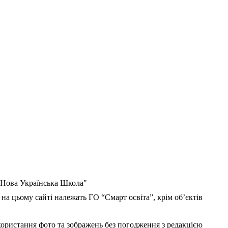
 "Нова Українська Школа"
 на цьому сайті належать ГО “Смарт освіта”, крім об’єктів
користання фото та зображень без погодження з редакцією