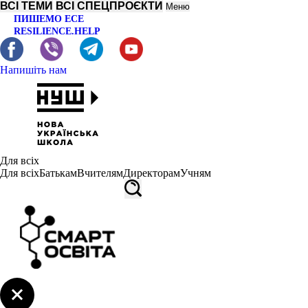
ВСІ ТЕМИ
ВСІ СПЕЦПРОЄКТИ
Меню
ПИШЕМО ЕСЕ
RESILIENCE.HELP
Напишіть нам
Для всіх
Для всіх
Батькам
Вчителям
Директорам
Учням