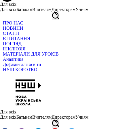
Для всіх
Для всіх
Батькам
Вчителям
Директорам
Учням
ПРО НАС
НОВИНИ
СТАТТІ
Є ПИТАННЯ
ПОГЛЯД
ІНКЛЮЗІЯ
МАТЕРІАЛИ ДЛЯ УРОКІВ
Аналітика
Дофамін для освіти
НУШ КОРОТКО
Для всіх
Для всіх
Батькам
Вчителям
Директорам
Учням