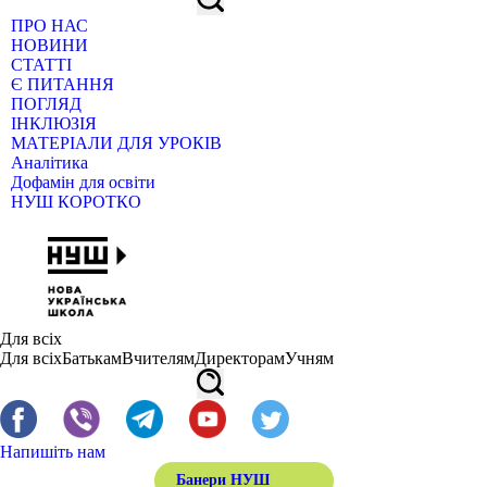
ПРО НАС
НОВИНИ
СТАТТІ
Є ПИТАННЯ
ПОГЛЯД
ІНКЛЮЗІЯ
МАТЕРІАЛИ ДЛЯ УРОКІВ
Аналітика
Дофамін для освіти
НУШ КОРОТКО
Для всіх
Для всіх
Батькам
Вчителям
Директорам
Учням
Напишіть нам
Банери НУШ