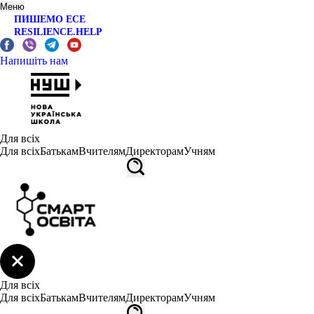
Меню
ПИШЕМО ЕСЕ
RESILIENCE.HELP
Напишіть нам
Для всіх
Для всіх
Батькам
Вчителям
Директорам
Учням
Для всіх
Для всіх
Батькам
Вчителям
Директорам
Учням