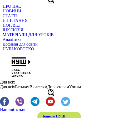
ПРО НАС
НОВИНИ
СТАТТІ
Є ПИТАННЯ
ПОГЛЯД
ІНКЛЮЗІЯ
МАТЕРІАЛИ ДЛЯ УРОКІВ
Аналітика
Дофамін для освіти
НУШ КОРОТКО
Для всіх
Для всіх
Батькам
Вчителям
Директорам
Учням
Напишіть нам
Банери НУШ