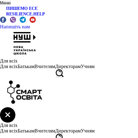
Меню
ПИШЕМО ЕСЕ
RESILIENCE.HELP
Напишіть нам
Для всіх
Для всіх
Батькам
Вчителям
Директорам
Учням
Для всіх
Для всіх
Батькам
Вчителям
Директорам
Учням