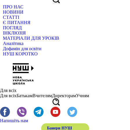
ПРО НАС
НОВИНИ
СТАТТІ
Є ПИТАННЯ
ПОГЛЯД
ІНКЛЮЗІЯ
МАТЕРІАЛИ ДЛЯ УРОКІВ
Аналітика
Дофамін для освіти
НУШ КОРОТКО
Для всіх
Для всіх
Батькам
Вчителям
Директорам
Учням
Напишіть нам
Банери НУШ