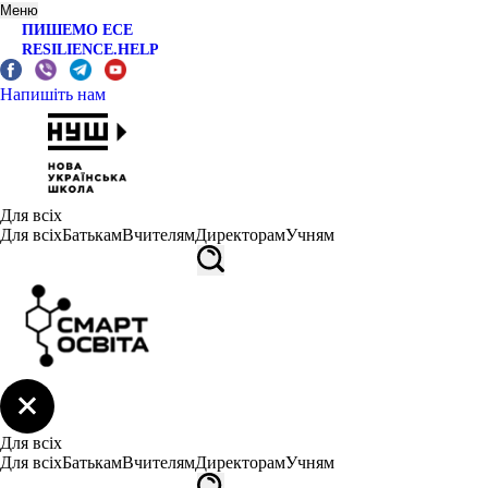
Меню
ПИШЕМО ЕСЕ
RESILIENCE.HELP
Напишіть нам
Для всіх
Для всіх
Батькам
Вчителям
Директорам
Учням
Для всіх
Для всіх
Батькам
Вчителям
Директорам
Учням