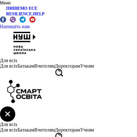
Меню
ПИШЕМО ЕСЕ
RESILIENCE.HELP
Напишіть нам
Для всіх
Для всіх
Батькам
Вчителям
Директорам
Учням
Для всіх
Для всіх
Батькам
Вчителям
Директорам
Учням