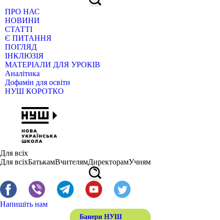
ПРО НАС
НОВИНИ
СТАТТІ
Є ПИТАННЯ
ПОГЛЯД
ІНКЛЮЗІЯ
МАТЕРІАЛИ ДЛЯ УРОКІВ
Аналітика
Дофамін для освіти
НУШ КОРОТКО
Для всіх
Для всіх
Батькам
Вчителям
Директорам
Учням
Напишіть нам
Банери НУШ