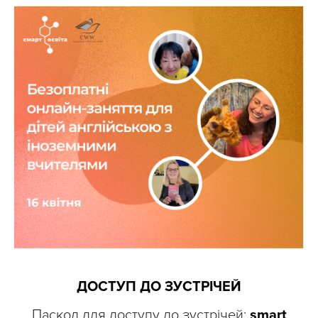
ДОСТУП ДО ЗУСТРІЧЕЙ
Паскод для доступу до зустрічей:
smart