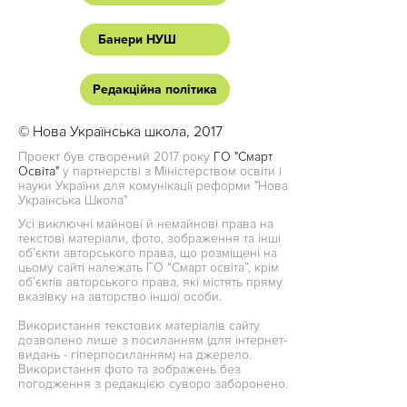
Банери НУШ
Редакційна політика
© Нова Українська школа, 2017
Проект був створений 2017 року
ГО "Смарт
Освіта"
у партнерстві з Міністерством освіти і
науки України для комунікації реформи "Нова
Українська Школа"
Усі виключні майнові й немайнові права на
текстові матеріали, фото, зображення та інші
об’єкти авторського права, що розміщені на
цьому сайті належать ГО “Смарт освіта”, крім
об’єктів авторського права, які містять пряму
вказівку на авторство іншої особи.
Використання текстових матеріалів сайту
дозволено лише з посиланням (для інтернет-
видань - гіперпосиланням) на джерело.
Використання фото та зображень без
погодження з редакцією суворо заборонено.